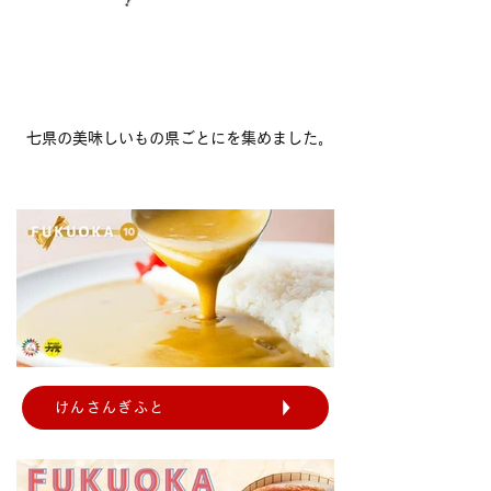
長崎
佐賀
福岡
大分
熊本
宮崎
鹿児島
七県の美味しいもの県ごとにを集めました｡
けんさんぎふと